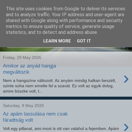
This site uses cookies from Google to deliver its services
SEO szakértő
and to analyze traffic. Your IP address and user-agent are
shared with Google along with performance and security
metrics to ensure quality of service, generate usage
statistics, and to detect and address abuse.
Showing posts with label
bél-agy tengely
.
Show all
LEARN MORE
GOT IT
posts
Friday, 29 May 2026
Amikor az anyád hangja
›
megváltozik
Nem a hangszíne változott. Az anyám mindig halkan beszélt,
szinte soha nem emelte fel a szavát. Ez volt az egyik dolog,
amire büszke volt, t...
Saturday, 9 May 2026
Az apám lassulása nem csak
›
fáradtság volt
Volt egy pillanat, ami most is ott van valahol a fejemben. Apám