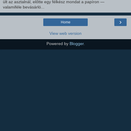
ült az asztalnál, előtte egy félkész mondat a papíron —
valamiféle bevásárló...
›
Home
View web version
Powered by
Blogger
.