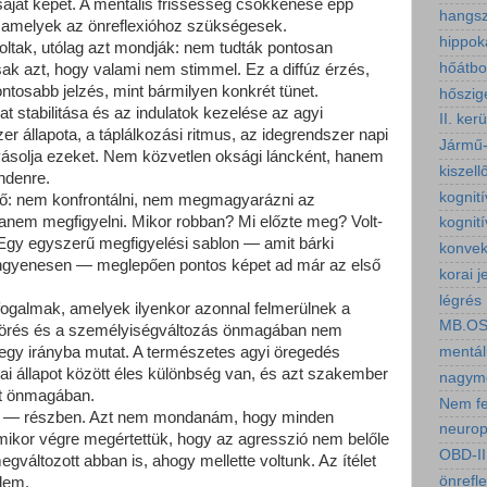
aját képét. A mentális frissesség csökkenése épp
hangsz
r, amelyek az önreflexióhoz szükségesek.
hippo
oltak, utólag azt mondják: nem tudták pontosan
hőátbo
ak azt, hogy valami nem stimmel. Ez a diffúz érzés,
ontosabb jelzés, mint bármilyen konkrét tünet.
hőszig
t stabilitása és az indulatok kezelése az agyi
II. ker
 állapota, a táplálkozási ritmus, az idegrendszer napi
Jármű-
lyásolja ezeket. Nem közvetlen oksági láncként, hanem
kiszell
ndenre.
kognit
tő: nem konfrontálni, nem megmagyarázni az
hanem megfigyelni. Mikor robban? Mi előzte meg? Volt-
kognití
? Egy egyszerű megfigyelési sablon — amit bárki
konvek
 ingyenesen — meglepően pontos képet ad már az első
korai j
légrés
ogalmak, amelyek ilyenkor azonnal felmerülnek a
MB.O
kitörés és a személyiségváltozás önmagában nem
mentál
 egy irányba mutat. A természetes agyi öregedés
ai állapot között éles különbség van, és azt szakember
nagymé
et önmagában.
Nem fe
z — részben. Azt nem mondanám, hogy minden
neuropl
mikor végre megértettük, hogy az agresszió nem belőle
OBD-II
megváltozott abban is, ahogy mellette voltunk. Az ítélet
önrefl
elem.