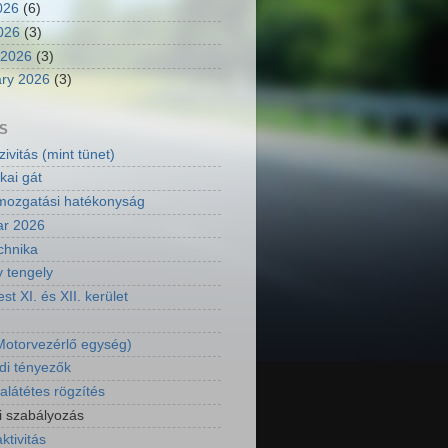
026
(6)
2026
(3)
 2026
(3)
ry 2026
(3)
S
ivitás (mint tünet)
kai gát
ozgatási hatékonyság
ar 2026
chnika
y tengely
t XI. és XII. kerület
otorvezérlő egység)
di tényezők
látétes rögzítés
i szabályozás
aktivitás