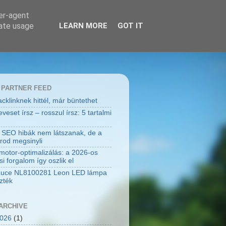
ser-agent
rate usage
LEARN MORE
GOT IT
 PARTNER FEED
cklinknek hittél, már büntethet
eset írsz – rosszul írsz: 5 tartalmi
 SEO hibák nem látszanak, de a
rod megsinyli
motor-optimalizálás: a 2026-os
i forgalom így oszlik el
Luce NL8100281 Leon LED lámpa
zték
ARCHIVE
2026
(1)