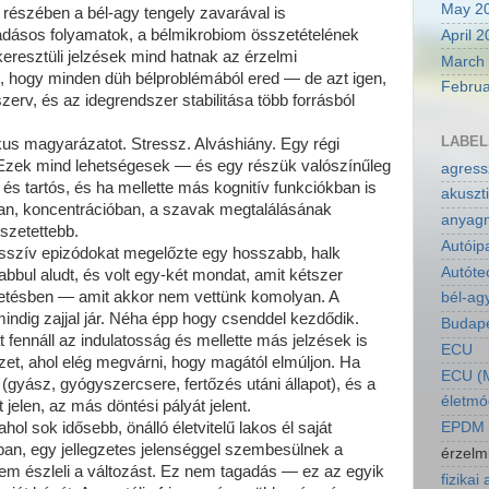
May 2
 részében a bél-agy tengely zavarával is
adásos folyamatok, a bélmikrobiom összetételének
April 
resztüli jelzések mind hatnak az érzelmi
March
i, hogy minden düh bélproblémából ered — de azt igen,
Februa
zerv, és az idegrendszer stabilitása több forrásból
LABEL
kus magyarázatot. Stressz. Alváshiány. Egy régi
. Ezek mind lehetségesek — és egy részük valószínűleg
agressz
n és tartós, és ha mellette más kognitív funkciókban is
akuszti
an, koncentrációban, a szavak megtalálásának
anyagm
szetettebb.
Autóip
esszív epizódokat megelőzte egy hosszabb, halk
Autóte
bbul aludt, és volt egy-két mondat, amit kétszer
getésben — amit akkor nem vettünk komolyan. A
bél-ag
ndig zajjal jár. Néha épp hogy csenddel kezdődik.
Budapes
fennáll az indulatosság és mellette más jelzések is
ECU
t, ahol elég megvárni, hogy magától elmúljon. Ha
ECU (M
 (gyász, gyógyszercsere, fertőzés utáni állapot), és a
életmó
jelen, az más döntési pályát jelent.
EPDM a
hol sok idősebb, önálló életvitelű lakos él saját
kban, egy jellegzetes jelenséggel szembesülnek a
érzelm
nem észleli a változást. Ez nem tagadás — ez az egyik
fizikai 