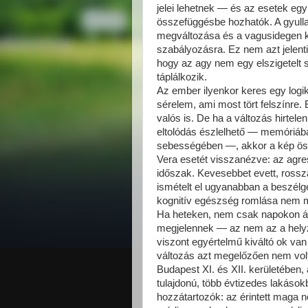
jelei lehetnek — és az esetek egy
összefüggésbe hozhatók. A gyull
megváltozása és a vagusidegen ke
szabályozásra. Ez nem azt jelent
hogy az agy nem egy elszigetelt s
táplálkozik.
Az ember ilyenkor keres egy logi
sérelem, ami most tört felszínre
valós is. De ha a változás hirtele
eltolódás észlelhető — memóriáb
sebességében —, akkor a kép ös
Vera esetét visszanézve: az agr
időszak. Kevesebbet evett, rossza
ismételt el ugyanabban a beszél
kognitív egészség romlása nem mi
Ha heteken, nem csak napokon át 
megjelennek — az nem az a helyze
viszont egyértelmű kiváltó ok van
változás azt megelőzően nem volt 
Budapest XI. és XII. kerületében, a
tulajdonú, több évtizedes lakáso
hozzátartozók: az érintett maga 