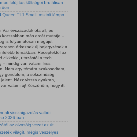
mos felújítás költségei brutálisan
erűen
 Queen TL1 Small, asztali lámpa
i Vár évszázadok óta áll, és
 korszakban más arcát mutatja –
log is folyamatosan megújul.
eresen érkeznek új bejegyzések a
önfélébb témákban. Receptektől az
 cikkekig, utazástól a tech
g – mindig van valami friss
om. Nem egy témára szakosodtam,
gy gondolom, a sokszínűség
 jelent. Nézz vissza gyakran,
 vár valami új! Köszönöm, hogy itt
3
nnali visszaigazolás valódi
ése 2026-ban
ótól az olvasóig vezet az út
ezeték világít, mégis veszélyes