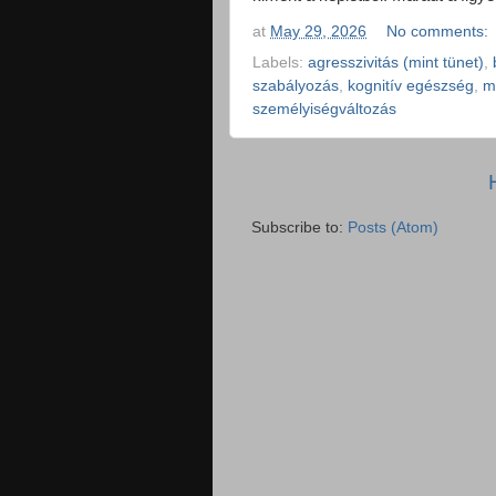
at
May 29, 2026
No comments:
Labels:
agresszivitás (mint tünet)
,
szabályozás
,
kognitív egészség
,
m
személyiségváltozás
Subscribe to:
Posts (Atom)