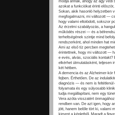
módja annak, ahogy az agy védi s
azokat a funkciókat érinti előszö
Sokan, akik hasonló helyzetben v
megfogalmazni, mi változott — cs
hogy valami eltolódott, sokszor p
Az érzelmi szabályozás, a hangula
működés részei — és a bélrendszer
terheltségének szintje mind befo
rendszerként, ahol minden hat mi
Ami az első tíz percben megtehe
érintettnek, hogy mi változott — 
e evés, alvás, szociális kontakt
elkérhet útmutatásként, teljesen
két hétben.
A demencia és az Alzheimer-kór f
fejben. Érthetően. De az indulat
diagnózis — és nem is feltétlenül
folyamata és egy súlyosabb klinik
tudja megállapítani, nem egy tün
Vera azóta visszatért önmagáho
rendben van. De azt igen, hogy a
jött, hanem belőle tört ki, valami 
kiment a képletből. Maradt a figy