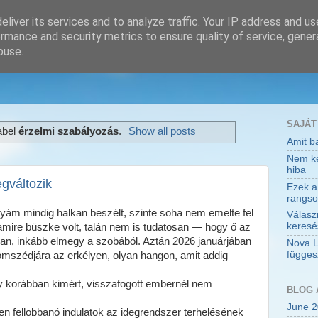
liver its services and to analyze traffic. Your IP address and u
rmance and security metrics to ensure quality of service, gene
buse.
SAJÁT
abel
érzelmi szabályozás
.
Show all posts
Amit ba
Nem kev
hiba
gváltozik
Ezek a
rangso
yám mindig halkan beszélt, szinte soha nem emelte fel
Válasz
keresés
 amire büszke volt, talán nem is tudatosan — hogy ő az
bban, inkább elmegy a szobából. Aztán 2026 januárjában
Nova 
függes
omszédjára az erkélyen, olyan hangon, amit addig
y korábban kimért, visszafogott embernél nem
BLOG 
June 
en fellobbanó indulatok az idegrendszer terhelésének