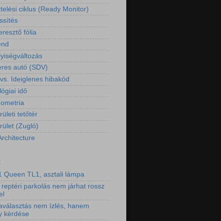
telési ciklus (Ready Monitor)
ssítés
resztő fólia
end
yiségváltozás
eres autó (SDV)
 vs. Ideiglenes hibakód
ógiai idő
eometria
rületi tetőtér
rület (Zugló)
Architecture
2
 Queen TL1, asztali lámpa
 reptéri parkolás nem járhat rossz
el
aválasztás nem ízlés, hanem
y kérdése