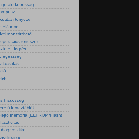
igetelő képesség
kampusz
csátási tényező
etelő mag
ületi manzárdtető
operációs rendszer
őztetett légrés
ív egészség
v lassulás
ció
elek
S
is frissesség
retű lemeztáblák
lejtő memória (EEPROM/Flash)
aszticitás
 diagnosztika
exió hiánya