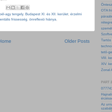
Öntesz
OTA fri
bél-agy tengely
,
Budapest XI. és XII. kerület
,
érzelmi
páraáte
entális frissesség
,
önreflexió hiánya
,
rétegr
személ
Szoftv
Tartós
Home
Older Posts
technol
tető-g
VIII. ke
XIV. ke
Zonal 
PART 
077741
Hajnali
érzéss
Az urn
szabál