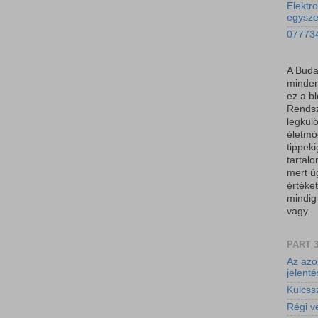
Elektro
egysz
077734
A Buda
minden
ez a b
Rendsz
legkül
életmód
tippeki
tartal
mert ú
értéket
mindig
vagy.
PART 
Az azo
jelent
Kulcssz
Régi v