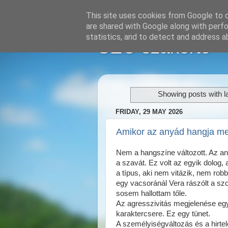
This site uses cookies from Google to de
are shared with Google along with perfo
statistics, and to detect and address a
SEO szakértő
Showing posts with l
FRIDAY, 29 MAY 2026
Amikor az anyád hangja me
Nem a hangszíne változott. Az an
a szavát. Ez volt az egyik dolog,
a típus, aki nem vitázik, nem ro
egy vacsoránál Vera rászólt a sz
sosem hallottam tőle.
Az agresszivitás megjelenése eg
karaktercsere. Ez egy tünet.
A személyiségváltozás és a hirtel