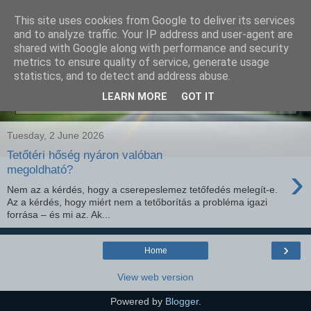
This site uses cookies from Google to deliver its services
SEO szakértő
and to analyze traffic. Your IP address and user-agent are
shared with Google along with performance and security
metrics to ensure quality of service, generate usage
statistics, and to detect and address abuse.
Showing posts with label
hőszigetelő mag
.
Show all
LEARN MORE
GOT IT
posts
Tuesday, 2 June 2026
Tetőtéri hőség nyáron valóban
›
megoldható?
Nem az a kérdés, hogy a cserepeslemez tetőfedés melegít-e.
Az a kérdés, hogy miért nem a tetőborítás a probléma igazi
forrása – és mi az. Ak...
›
Home
View web version
Powered by
Blogger
.