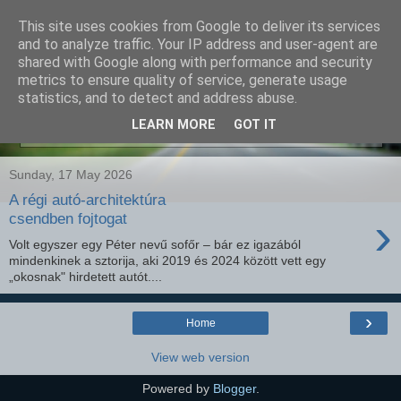
This site uses cookies from Google to deliver its services
SEO szakértő
and to analyze traffic. Your IP address and user-agent are
shared with Google along with performance and security
metrics to ensure quality of service, generate usage
statistics, and to detect and address abuse.
Showing posts with label
Autóipar 2026
.
Show all
LEARN MORE
GOT IT
posts
Sunday, 17 May 2026
A régi autó-architektúra
›
csendben fojtogat
Volt egyszer egy Péter nevű sofőr – bár ez igazából
mindenkinek a sztorija, aki 2019 és 2024 között vett egy
„okosnak" hirdetett autót....
›
Home
View web version
Powered by
Blogger
.