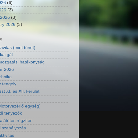
026
(6)
2026
(3)
 2026
(3)
ry 2026
(3)
S
ivitás (mint tünet)
kai gát
ozgatási hatékonyság
ar 2026
chnika
y tengely
t XI. és XII. kerület
otorvezérlő egység)
di tényezők
látétes rögzítés
i szabályozás
aktivitás