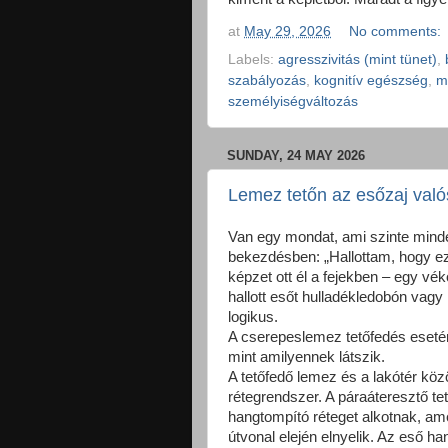
at
May 29, 2026
No comments:
Labels:
agresszivitás (mint tünet)
,
szabályozás
,
kognitív egészség
,
m
személyiségváltozás
SUNDAY, 24 MAY 2026
Lemez tetőn az esőzaj val
Van egy mondat, ami szinte mind
bekezdésben: „Hallottam, hogy ez
képzet ott él a fejekben – egy v
hallott esőt hulladékledobón vagy 
logikus.
A cserepeslemez tetőfedés eseté
mint amilyennek látszik.
A tetőfedő lemez és a lakótér kö
rétegrendszer. A páraáteresztő tet
hangtompító réteget alkotnak, am
útvonal elején elnyelik. Az eső 