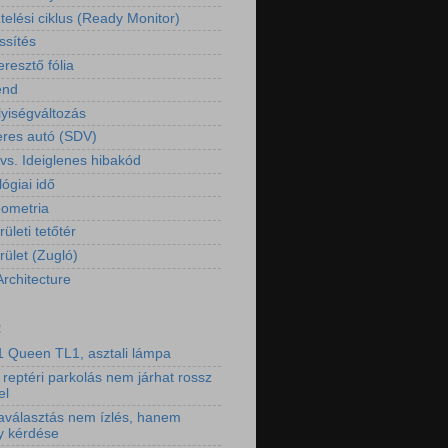
telési ciklus (Ready Monitor)
ssítés
resztő fólia
end
yiségváltozás
eres autó (SDV)
 vs. Ideiglenes hibakód
ógiai idő
eometria
rületi tetőtér
rület (Zugló)
Architecture
2
 Queen TL1, asztali lámpa
 reptéri parkolás nem járhat rossz
el
aválasztás nem ízlés, hanem
y kérdése