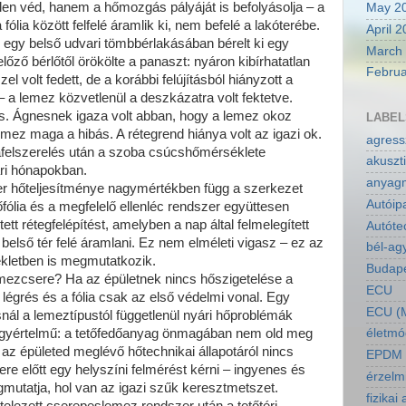
en véd, hanem a hőmozgás pályáját is befolyásolja – a
May 2
fólia között felfelé áramlik ki, nem befelé a lakóterébe.
April 
s egy belső udvari tömbbérlakásában bérelt ki egy
March
előző bérlőtől örökölte a panaszt: nyáron kibírhatatlan
Februa
l volt fedett, de a korábbi felújításból hiányzott a
 – a lemez közvetlenül a deszkázatra volt fektetve.
ljes. Ágnesnek igaza volt abban, hogy a lemez okoz
LABEL
mez maga a hibás. A rétegrend hiánya volt az igazi ok.
agressz
rafelszerelés után a szoba csúcshőmérséklete
akuszti
ri hónapokban.
anyagm
r hőteljesítménye nagymértékben függ a szerkezet
Autóip
tőfólia és a megfelelő ellenléc rendszer együttesen
tett rétegfelépítést, amelyben a nap által felmelegített
Autóte
belső tér felé áramlani. Ez nem elméleti vigasz – ez az
bél-ag
ékletben is megmutatkozik.
Budapes
ezcsere? Ha az épületnek nincs hőszigetelése a
ECU
 légrés és a fólia csak az első védelmi vonal. Egy
ECU (M
kásnál a lemeztípustól függetlenül nyári hőproblémák
t egyértelmű: a tetőfedőanyag önmagában nem old meg
életmó
a az épületed meglévő hőtechnikai állapotáról nincs
EPDM a
e előtt egy helyszíni felmérést kérni – ingyenes és
érzelm
mutatja, hol van az igazi szűk keresztmetszet.
fizikai 