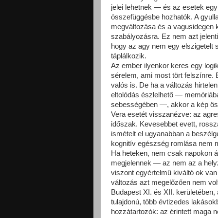
jelei lehetnek — és az esetek egy
összefüggésbe hozhatók. A gyull
megváltozása és a vagusidegen ke
szabályozásra. Ez nem azt jelent
hogy az agy nem egy elszigetelt s
táplálkozik.
Az ember ilyenkor keres egy logi
sérelem, ami most tört felszínre
valós is. De ha a változás hirtele
eltolódás észlelhető — memóriáb
sebességében —, akkor a kép ös
Vera esetét visszanézve: az agr
időszak. Kevesebbet evett, rossza
ismételt el ugyanabban a beszél
kognitív egészség romlása nem mi
Ha heteken, nem csak napokon át 
megjelennek — az nem az a helyze
viszont egyértelmű kiváltó ok van
változás azt megelőzően nem volt 
Budapest XI. és XII. kerületében, a
tulajdonú, több évtizedes lakáso
hozzátartozók: az érintett maga 