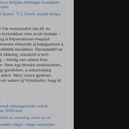
mos felújítás költségei brutálisan
erűen
 Queen TL1 Small, asztali lámpa
i Vár évszázadok óta áll, és
 korszakban más arcát mutatja –
log is folyamatosan megújul.
eresen érkeznek új bejegyzések a
önfélébb témákban. Receptektől az
 cikkekig, utazástól a tech
g – mindig van valami friss
om. Nem egy témára szakosodtam,
gy gondolom, a sokszínűség
 jelent. Nézz vissza gyakran,
 vár valami új! Köszönöm, hogy itt
3
nnali visszaigazolás valódi
ése 2026-ban
ótól az olvasóig vezet az út
ezeték világít, mégis veszélyes