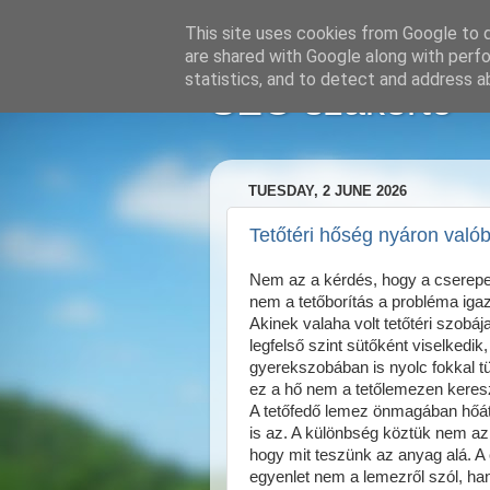
This site uses cookies from Google to de
are shared with Google along with perfo
statistics, and to detect and address a
SEO szakértő
TUESDAY, 2 JUNE 2026
Tetőtéri hőség nyáron val
Nem az a kérdés, hogy a cserepes
nem a tetőborítás a probléma igaz
Akinek valaha volt tetőtéri szobáj
legfelső szint sütőként viselkedik
gyerekszobában is nyolc fokkal t
ez a hő nem a tetőlemezen keresztül
A tetőfedő lemez önmagában hő
is az. A különbség köztük nem az
hogy mit teszünk az anyag alá. A
egyenlet nem a lemezről szól, hane