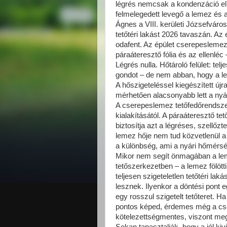
légrés nemcsak a kondenzáció ell
felmelegedett levegő a lemez és a 
Ágnes a VIII. kerületi Józsefváro
tetőtéri lakást 2026 tavaszán. Az 
odafent. Az épület cserepeslemezze
páraáteresztő fólia és az ellenléc
Légrés nulla. Hőtároló felület: te
gondot – de nem abban, hogy a le
A hőszigeteléssel kiegészített új
mérhetően alacsonyabb lett a nyá
A cserepeslemez tetőfedőrendsze
kialakításától. A páraáteresztő te
biztosítja azt a légréses, szellőzte
lemez hője nem tud közvetlenül a 
a különbség, ami a nyári hőmérs
Mikor nem segít önmagában a lem
tetőszerkezetben – a lemez fölötti
teljesen szigeteletlen tetőtéri la
lesznek. Ilyenkor a döntési pon
egy rosszul szigetelt tetőteret. H
pontos képed, érdemes még a cser
kötelezettségmentes, viszont meg