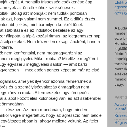
aját képét. A mentális frissesség csökkenése épp
Elektro
egysz
r, amelyek az önreflexióhoz szükségesek.
oltak, utólag azt mondják: nem tudták pontosan
077734
ak azt, hogy valami nem stimmel. Ez a diffúz érzés,
ontosabb jelzés, mint bármilyen konkrét tünet.
A Buda
t stabilitása és az indulatok kezelése az agyi
minden
 állapota, a táplálkozási ritmus, az idegrendszer napi
ez a b
lyásolja ezeket. Nem közvetlen oksági láncként, hanem
Rendsz
ndenre.
legkül
tő: nem konfrontálni, nem megmagyarázni az
életmód
hanem megfigyelni. Mikor robban? Mi előzte meg? Volt-
tippeki
tartal
? Egy egyszerű megfigyelési sablon — amit bárki
mert ú
 ingyenesen — meglepően pontos képet ad már az első
értéket
mindig
ogalmak, amelyek ilyenkor azonnal felmerülnek a
vagy.
kitörés és a személyiségváltozás önmagában nem
 egy irányba mutat. A természetes agyi öregedés
PART 
ai állapot között éles különbség van, és azt szakember
et önmagában.
Az azo
jelent
z — részben. Azt nem mondanám, hogy minden
mikor végre megértettük, hogy az agresszió nem belőle
Kulcssz
megváltozott abban is, ahogy mellette voltunk. Az ítélet
Régi v
elem.