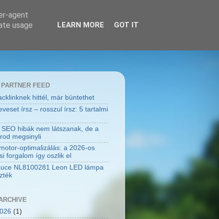
ser-agent
rate usage
LEARN MORE
GOT IT
 PARTNER FEED
cklinknek hittél, már büntethet
eset írsz – rosszul írsz: 5 tartalmi
 SEO hibák nem látszanak, de a
rod megsinyli
motor-optimalizálás: a 2026-os
i forgalom így oszlik el
Luce NL8100281 Leon LED lámpa
zték
ARCHIVE
2026
(1)