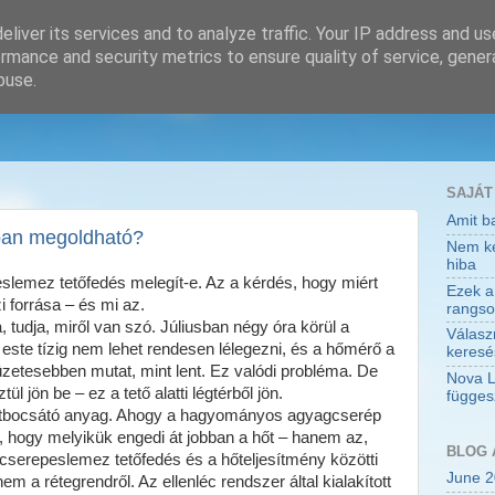
liver its services and to analyze traffic. Your IP address and u
rmance and security metrics to ensure quality of service, gene
buse.
SAJÁT
Amit ba
óban megoldható?
Nem kev
hiba
lemez tetőfedés melegít-e. Az a kérdés, hogy miért
Ezek a
i forrása – és mi az.
rangso
a, tudja, miről van szó. Júliusban négy óra körül a
Válasz
, este tízig nem lehet rendesen lélegezni, és a hőmérő a
keresés
üzetesebben mutat, mint lent. Ez valódi probléma. De
Nova 
 jön be – ez a tető alatti légtérből jön.
függes
átbocsátó anyag. Ahogy a hagyományos agyagcserép
, hogy melyikük engedi át jobban a hőt – hanem az,
BLOG 
 cserepeslemez tetőfedés és a hőteljesítmény közötti
June 
m a rétegrendről. Az ellenléc rendszer által kialakított