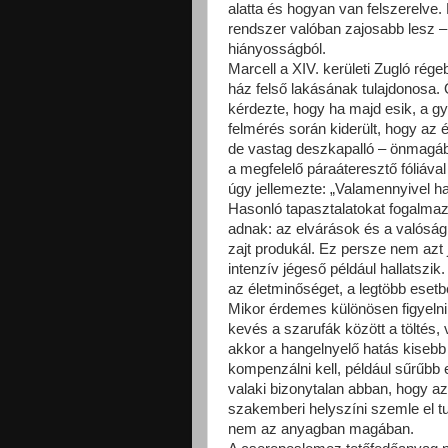
alatta és hogyan van felszerelve. 
rendszer valóban zajosabb lesz 
hiányosságból.
Marcell a XIV. kerületi Zugló ré
ház felső lakásának tulajdonosa.
kérdezte, hogy ha majd esik, a g
felmérés során kiderült, hogy az 
de vastag deszkapalló – önmagában
a megfelelő páraáteresztő fóliáv
úgy jellemezte: „Valamennyivel ha
Hasonló tapasztalatokat fogalmazn
adnak: az elvárások és a valóság 
zajt produkál. Ez persze nem azt
intenzív jégeső például hallatszi
az életminőséget, a legtöbb esetb
Mikor érdemes különösen figyelni
kevés a szarufák között a töltés,
akkor a hangelnyelő hatás kisebb
kompenzálni kell, például sűrűbb
valaki bizonytalan abban, hogy a
szakemberi helyszíni szemle el tu
nem az anyagban magában.