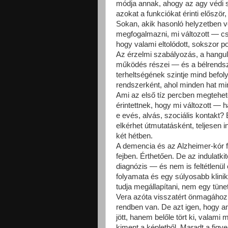
módja annak, ahogy az agy védi s
azokat a funkciókat érinti előszö
Sokan, akik hasonló helyzetben v
megfogalmazni, mi változott — cs
hogy valami eltolódott, sokszor p
Az érzelmi szabályozás, a hangula
működés részei — és a bélrendszer
terheltségének szintje mind befo
rendszerként, ahol minden hat mi
Ami az első tíz percben megtehe
érintettnek, hogy mi változott — 
e evés, alvás, szociális kontakt
elkérhet útmutatásként, teljesen
két hétben.
A demencia és az Alzheimer-kór f
fejben. Érthetően. De az indulat
diagnózis — és nem is feltétlenül
folyamata és egy súlyosabb klinik
tudja megállapítani, nem egy tün
Vera azóta visszatért önmagáho
rendben van. De azt igen, hogy a
jött, hanem belőle tört ki, valami 
kiment a képletből. Maradt a figy