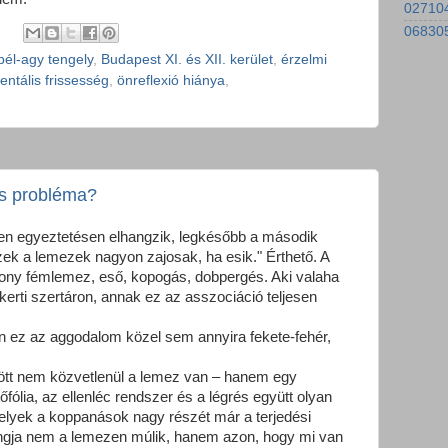
027104
068305
bél-agy tengely
,
Budapest XI. és XII. kerület
,
érzelmi
entális frissesség
,
önreflexió hiánya
,
ós probléma?
en egyeztetésen elhangzik, legkésőbb a második
ek a lemezek nagyon zajosak, ha esik." Érthető. A
ékony fémlemez, eső, kopogás, dobpergés. Aki valaha
kerti szertáron, annak ez az asszociáció teljesen
n ez az aggodalom közel sem annyira fekete-fehér,
zött nem közvetlenül a lemez van – hanem egy
őfólia, az ellenléc rendszer és a légrés együtt olyan
elyek a koppanások nagy részét már a terjedési
hangja nem a lemezen múlik, hanem azon, hogy mi van