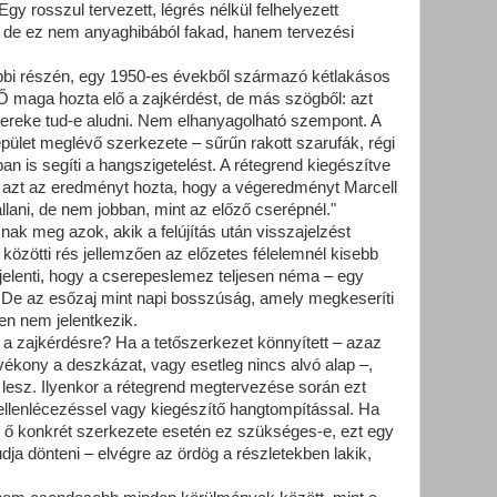
Egy rosszul tervezett, légrés nélkül felhelyezett
– de ez nem anyaghibából fakad, hanem tervezési
gebbi részén, egy 1950-es évekből származó kétlakásos
 Ő maga hozta elő a zajkérdést, de más szögből: azt
yereke tud-e aludni. Nem elhanyagolható szempont. A
épület meglévő szerkezete – sűrűn rakott szarufák, régi
 is segíti a hangszigetelést. A rétegrend kiegészítve
al azt az eredményt hozta, hogy a végeredményt Marcell
llani, de nem jobban, mint az előző cserépnél."
ak meg azok, akik a felújítás után visszajelzést
közötti rés jellemzően az előzetes félelemnél kisebb
 jelenti, hogy a cserepeslemez teljesen néma – egy
k. De az esőzaj mint napi bosszúság, amely megkeseríti
en nem jelentkezik.
 a zajkérdésre? Ha a tetőszerkezet könnyített – azaz
 vékony a deszkázat, vagy esetleg nincs alvó alap –,
 lesz. Ilyenkor a rétegrend megtervezése során ezt
 ellenlécezéssel vagy kiegészítő hangtompítással. Ha
z ő konkrét szerkezete esetén ez szükséges-e, ezt egy
dja dönteni – elvégre az ördög a részletekben lakik,