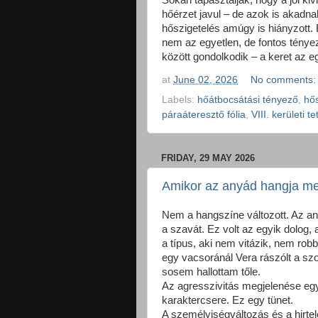
Sokan tapasztalják, hogy a jól kiv
hőérzet javul – de azok is akadn
hőszigetelés amúgy is hiányzott.
nem az egyetlen, de fontos ténye
között gondolkodik – a keret az e
at
June 02, 2026
No comments
Labels:
hőátbocsátási tényező
,
hő
páraáteresztő fólia
,
VIII. kerületi te
FRIDAY, 29 MAY 2026
Amikor az anyád hangja me
Nem a hangszíne változott. Az an
a szavát. Ez volt az egyik dolog,
a típus, aki nem vitázik, nem ro
egy vacsoránál Vera rászólt a sz
sosem hallottam tőle.
Az agresszivitás megjelenése eg
karaktercsere. Ez egy tünet.
A személyiségváltozás és a hirtel