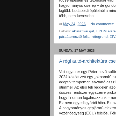
A cserepeslemez tetőfedőanyag 
hagyományos cserép – de gondosa
legtöbb budapesti épületnél a mi
több, nem kevesebb.
at
May 24, 2026
No comments:
Labels:
akusztikai gát
,
EPDM alátét
páraáteresztő fólia
,
rétegrend
,
XIV
SUNDAY, 17 MAY 2026
A régi autó-architektúra cs
Volt egyszer egy Péter nevű sofőr
2024 között vett egy „okosnak" hir
adaptív tempomat, sávtartó assz
stimmel. Az első téli reggelen azo
összes rendszer egyszerre prób
hogy finoman fogalmazzunk – ne
Ez nem egyedi gyártói hiba. Ez a
A hagyományos gépjármű-elektron
vezérlőegység (ECU) felelős. Fékr