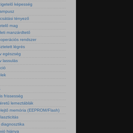
igetelő képesség
kampusz
csátási tényező
etelő mag
ületi manzárdtető
operációs rendszer
őztetett légrés
ív egészség
v lassulás
ció
elek
S
is frissesség
retű lemeztáblák
lejtő memória (EEPROM/Flash)
aszticitás
 diagnosztika
exió hiánya