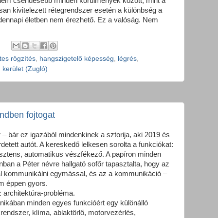
nem csendesebb minden körülmények között, mint a
n kivitelezett rétegrendszer esetén a különbség a
ndennapi életben nem érezhető. Ez a valóság. Nem
es rögzítés
,
hangszigetelő képesség
,
légrés
,
. kerület (Zugló)
endben fojtogat
 – bár ez igazából mindenkinek a sztorija, aki 2019 és
detett autót. A kereskedő lelkesen sorolta a funkciókat:
isztens, automatikus vészfékező. A papíron minden
nban a Péter névre hallgató sofőr tapasztalta, hogy az
ál kommunikálni egymással, és az a kommunikáció –
m éppen gyors.
z architektúra-probléma.
ikában minden egyes funkcióért egy különálló
endszer, klíma, ablaktörlő, motorvezérlés,