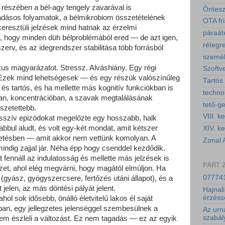
 részében a bél-agy tengely zavarával is
Öntesz
adásos folyamatok, a bélmikrobiom összetételének
OTA fri
resztüli jelzések mind hatnak az érzelmi
páraáte
i, hogy minden düh bélproblémából ered — de azt igen,
rétegr
zerv, és az idegrendszer stabilitása több forrásból
személ
kus magyarázatot. Stressz. Alváshiány. Egy régi
Szoftv
. Ezek mind lehetségesek — és egy részük valószínűleg
Tartós
n és tartós, és ha mellette más kognitív funkciókban is
technol
an, koncentrációban, a szavak megtalálásának
tető-g
szetettebb.
VIII. ke
esszív epizódokat megelőzte egy hosszabb, halk
bbul aludt, és volt egy-két mondat, amit kétszer
XIV. ke
getésben — amit akkor nem vettünk komolyan. A
Zonal 
ndig zajjal jár. Néha épp hogy csenddel kezdődik.
fennáll az indulatosság és mellette más jelzések is
PART 
t, ahol elég megvárni, hogy magától elmúljon. Ha
077741
 (gyász, gyógyszercsere, fertőzés utáni állapot), és a
jelen, az más döntési pályát jelent.
Hajnali
érzéss
hol sok idősebb, önálló életvitelű lakos él saját
kban, egy jellegzetes jelenséggel szembesülnek a
Az urn
szabál
nem észleli a változást. Ez nem tagadás — ez az egyik