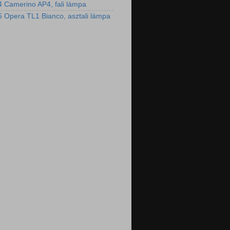
 Camerino AP4, fali lámpa
 Opera TL1 Bianco, asztali lámpa