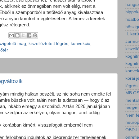
itelezett cserepeslemez rendszer után a tetőtéri
hangsz
ak, akiknek ez önmagában nem volt elég, mert a
hippo
 Ebből a szempontból a tetőfedő anyag kiválasztása
ző a nyári komfort megítélésében. A lemez a keretek
hőátbo
gész rétegrend.
hőszig
II. ker
:
Jármű-
szigetelő mag
,
kiszellőztetett légrés
,
konvekció
,
kiszell
tőtér
kognit
kognití
konvek
korai j
gváltozik
légrés
MB.O
yám mindig halkan beszélt, szinte soha nem emelte fel
 amire büszke volt, talán nem is tudatosan — hogy ő az
mentál
bban, inkább elmegy a szobából. Aztán 2026 januárjában
nagymé
omszédjára az erkélyen, olyan hangon, amit addig
Nem fe
neuropl
y korábban kimért, visszafogott embernél nem
OBD-II
önrefl
en fellobbanó indulatok az idegrendszer terhelésének