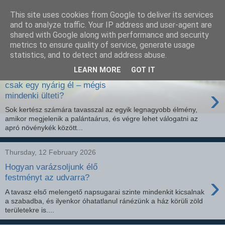
This site uses cookies from Google to deliver its services
SEO szakértő
and to analyze traffic. Your IP address and user-agent are
shared with Google along with performance and security
metrics to ensure quality of service, generate usage
statistics, and to detect and address abuse.
Friday, 20 February 2026
LEARN MORE
GOT IT
Miért van az, hogy néhány virág
csak egy nyárig él – mégis
›
mindenki ülteti?
Sok kertész számára tavasszal az egyik legnagyobb élmény,
amikor megjelenik a palántaárus, és végre lehet válogatni az
apró növénykék között...
Thursday, 12 February 2026
Hogyan varázsoljunk élő
›
festményt az udvarra?
A tavasz első melengető napsugarai szinte mindenkit kicsalnak
a szabadba, és ilyenkor óhatatlanul ránézünk a ház körüli zöld
területekre is....