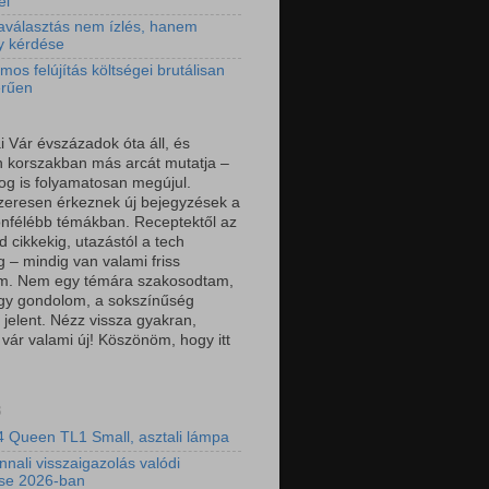
el
aválasztás nem ízlés, hanem
y kérdése
mos felújítás költségei brutálisan
erűen
i Vár évszázadok óta áll, és
 korszakban más arcát mutatja –
log is folyamatosan megújul.
eresen érkeznek új bejegyzések a
önfélébb témákban. Receptektől az
 cikkekig, utazástól a tech
g – mindig van valami friss
om. Nem egy témára szakosodtam,
gy gondolom, a sokszínűség
 jelent. Nézz vissza gyakran,
 vár valami új! Köszönöm, hogy itt
3
 Queen TL1 Small, asztali lámpa
nnali visszaigazolás valódi
ése 2026-ban