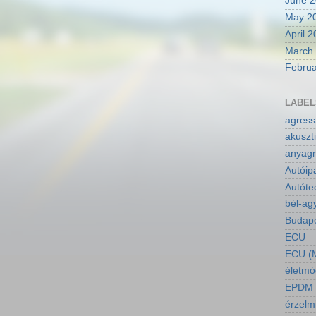
June 
May 2
April 
March
Februa
LABEL
agressz
akuszti
anyagm
Autóip
Autóte
bél-ag
Budapes
ECU
ECU (M
életmó
EPDM a
érzelm