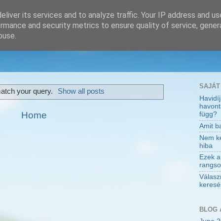
liver its services and to analyze traffic. Your IP address and u
rmance and security metrics to ensure quality of service, gene
buse.
SAJÁT
atch your query.
Show all posts
Havidí
havont
Home
függ?
Amit ba
Nem kev
hiba
Ezek a
rangso
Válasz
keresés
BLOG 