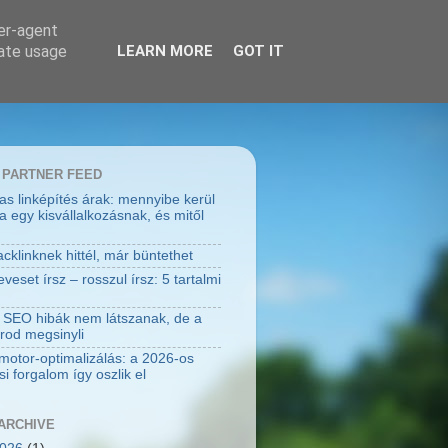
ser-agent
rate usage
LEARN MORE
GOT IT
 PARTNER FEED
jas linképítés árak: mennyibe kerül
a egy kisvállalkozásnak, és mitől
cklinknek hittél, már büntethet
eset írsz – rosszul írsz: 5 tartalmi
 SEO hibák nem látszanak, de a
rod megsinyli
motor-optimalizálás: a 2026-os
i forgalom így oszlik el
ARCHIVE