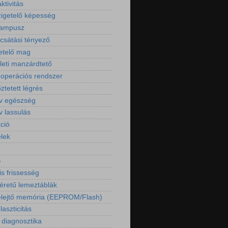
aktivitás
igetelő képesség
kampusz
csátási tényező
etelő mag
ületi manzárdtető
operációs rendszer
őztetett légrés
ív egészség
v lassulás
ció
elek
S
is frissesség
retű lemeztáblák
lejtő memória (EEPROM/Flash)
aszticitás
 diagnosztika