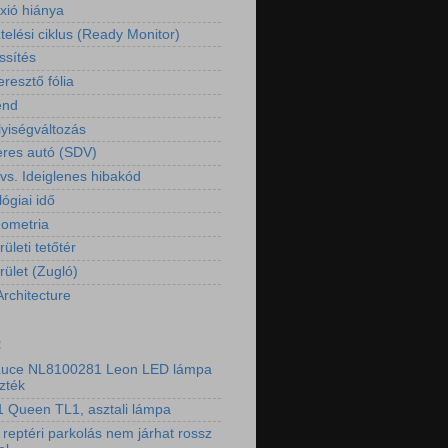
exió hiánya
telési ciklus (Ready Monitor)
ssítés
resztő fólia
end
yiségváltozás
eres autó (SDV)
 vs. Ideiglenes hibakód
ógiai idő
eometria
rületi tetőtér
rület (Zugló)
Architecture
2
Luce NL8100281 Leon LED lámpa
zték
 Queen TL1, asztali lámpa
 reptéri parkolás nem járhat rossz