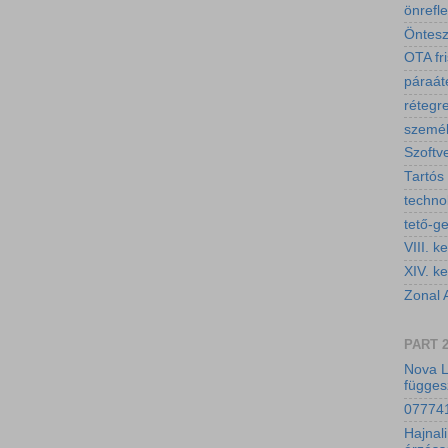
önrefl
Öntesz
OTA fri
páraáte
rétegr
személ
Szoftv
Tartós
technol
tető-g
VIII. ke
XIV. ke
Zonal 
PART 
Nova 
függes
077741
Hajnali