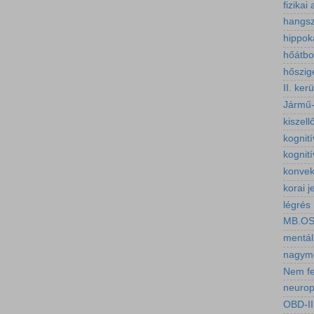
fizikai 
hangsz
hippo
hőátbo
hőszig
II. ker
Jármű-
kiszell
kognit
kognití
konvek
korai j
légrés
MB.O
mentál
nagymé
Nem fe
neuropl
OBD-II