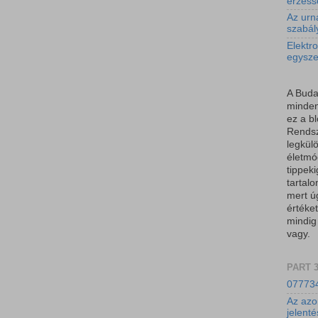
érzéss
Az urn
szabál
Elektro
egysz
A Buda
minden
ez a b
Rendsz
legkül
életmód
tippeki
tartal
mert ú
értéket
mindig
vagy.
PART 
077734
Az azo
jelent