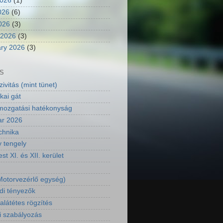
2026
(1)
026
(6)
2026
(3)
 2026
(3)
ry 2026
(3)
S
ivitás (mint tünet)
kai gát
ozgatási hatékonyság
ar 2026
chnika
y tengely
t XI. és XII. kerület
otorvezérlő egység)
di tényezők
látétes rögzítés
i szabályozás