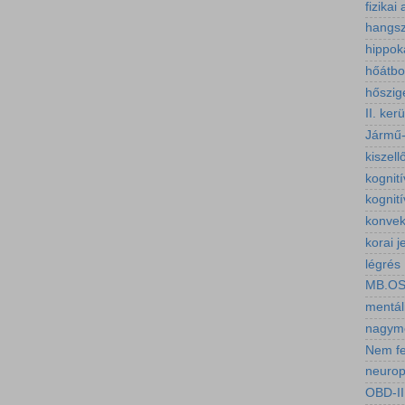
fizikai 
hangsz
hippo
hőátbo
hőszig
II. ker
Jármű-
kiszell
kognit
kognití
konvek
korai j
légrés
MB.O
mentál
nagymé
Nem fe
neuropl
OBD-II