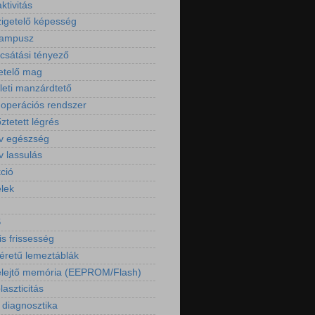
aktivitás
igetelő képesség
kampusz
csátási tényező
etelő mag
ületi manzárdtető
operációs rendszer
őztetett légrés
ív egészség
v lassulás
ció
elek
S
is frissesség
retű lemeztáblák
lejtő memória (EEPROM/Flash)
aszticitás
 diagnosztika