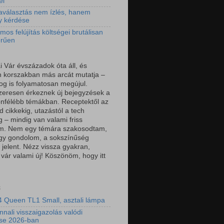
el
aválasztás nem ízlés, hanem
y kérdése
mos felújítás költségei brutálisan
erűen
i Vár évszázadok óta áll, és
 korszakban más arcát mutatja –
log is folyamatosan megújul.
eresen érkeznek új bejegyzések a
önfélébb témákban. Receptektől az
 cikkekig, utazástól a tech
g – mindig van valami friss
om. Nem egy témára szakosodtam,
gy gondolom, a sokszínűség
 jelent. Nézz vissza gyakran,
 vár valami új! Köszönöm, hogy itt
3
 Queen TL1 Small, asztali lámpa
nnali visszaigazolás valódi
ése 2026-ban