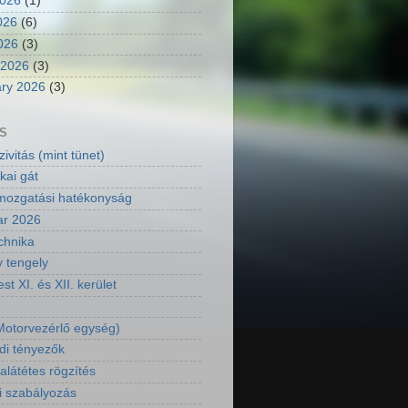
2026
(1)
026
(6)
2026
(3)
 2026
(3)
ry 2026
(3)
S
ivitás (mint tünet)
kai gát
ozgatási hatékonyság
ar 2026
chnika
y tengely
t XI. és XII. kerület
otorvezérlő egység)
di tényezők
látétes rögzítés
i szabályozás