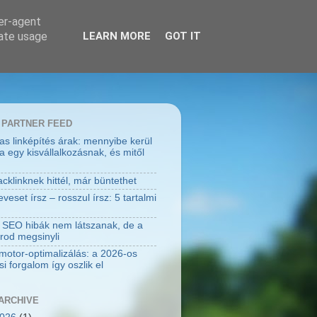
ser-agent
rate usage
LEARN MORE
GOT IT
 PARTNER FEED
jas linképítés árak: mennyibe kerül
a egy kisvállalkozásnak, és mitől
cklinknek hittél, már büntethet
eset írsz – rosszul írsz: 5 tartalmi
 SEO hibák nem látszanak, de a
rod megsinyli
motor-optimalizálás: a 2026-os
i forgalom így oszlik el
ARCHIVE