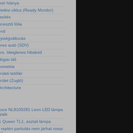
exió hiánya
telési ciklus (Ready Monitor)
ssítés
resztő fólia
end
yiségváltozás
eres autó (SDV)
 vs. Ideiglenes hibakód
ógiai idő
eometria
rületi tetőtér
rület (Zugló)
Architecture
2
Luce NL8100281 Leon LED lámpa
zték
 Queen TL1, asztali lámpa
 reptéri parkolás nem járhat rossz