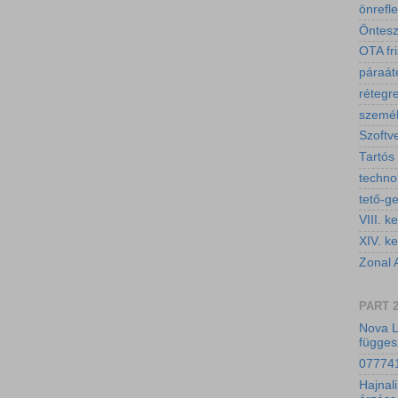
önrefl
Öntesz
OTA fri
páraáte
rétegr
személ
Szoftv
Tartós
technol
tető-g
VIII. ke
XIV. ke
Zonal 
PART 
Nova 
függes
077741
Hajnali