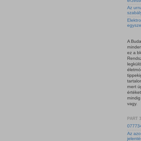
érzéss
Az urn
szabál
Elektro
egysz
A Buda
minden
ez a b
Rendsz
legkül
életmód
tippeki
tartal
mert ú
értéket
mindig
vagy.
PART 
077734
Az azo
jelent