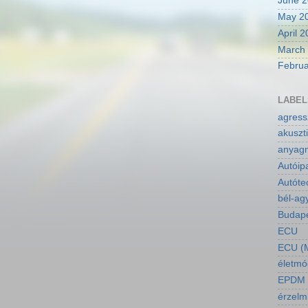
June 
May 2
April 
March
Februa
LABEL
agressz
akuszti
anyagm
Autóip
Autóte
bél-ag
Budapes
ECU
ECU (M
életmó
EPDM a
érzelm