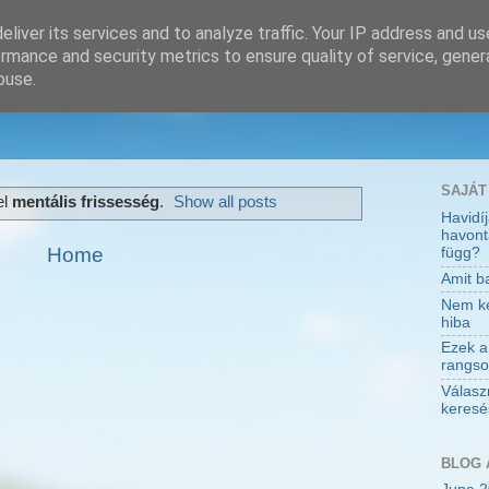
liver its services and to analyze traffic. Your IP address and u
rmance and security metrics to ensure quality of service, gene
buse.
SAJÁT
el
mentális frissesség
.
Show all posts
Havidí
havont
Home
függ?
Amit ba
Nem kev
hiba
Ezek a
rangso
Válasz
keresés
BLOG 