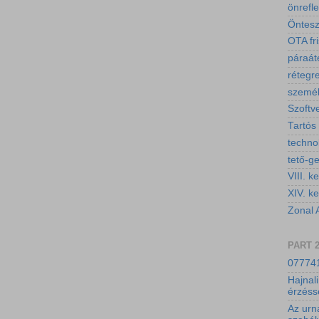
önrefl
Öntesz
OTA fri
páraáte
rétegr
személ
Szoftv
Tartós
technol
tető-g
VIII. ke
XIV. ke
Zonal 
PART 
077741
Hajnali
érzéss
Az urn