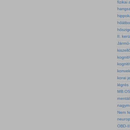
fizikai 
hangsz
hippo
hőátbo
hőszig
II. ker
Jármű-
kiszell
kognit
kognití
konvek
korai j
légrés
MB.O
mentál
nagymé
Nem fe
neuropl
OBD-II