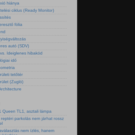
exió hiánya
telési ciklus (Ready Monitor)
ssítés
resztő fólia
end
yiségváltozás
eres autó (SDV)
 vs. Ideiglenes hibakód
ógiai idő
eometria
rületi tetőtér
rület (Zugló)
Architecture
2
 Queen TL1, asztali lámpa
 reptéri parkolás nem járhat rossz
el
aválasztás nem ízlés, hanem