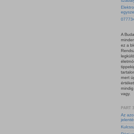
szabál
Elektro
egysz
077734
A Buda
minden
ez a b
Rendsz
legkül
életmód
tippeki
tartal
mert ú
értéket
mindig
vagy.
PART 
Az azo
jelent
Kulcssz