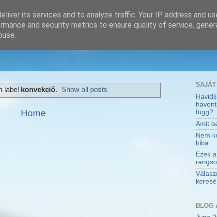
liver its services and to analyze traffic. Your IP address and u
rmance and security metrics to ensure quality of service, gene
buse.
SAJÁT
h label
konvekció
.
Show all posts
Havidí
havont
Home
függ?
Amit ba
Nem kev
hiba
Ezek a
rangso
Válasz
keresés
BLOG 