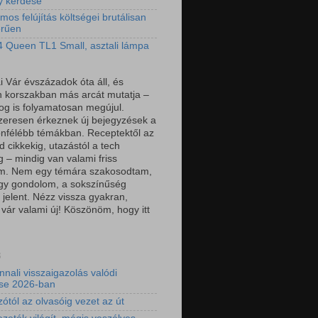
y kérdése
mos felújítás költségei brutálisan
erűen
 Queen TL1 Small, asztali lámpa
i Vár évszázadok óta áll, és
 korszakban más arcát mutatja –
log is folyamatosan megújul.
eresen érkeznek új bejegyzések a
önfélébb témákban. Receptektől az
 cikkekig, utazástól a tech
g – mindig van valami friss
om. Nem egy témára szakosodtam,
gy gondolom, a sokszínűség
 jelent. Nézz vissza gyakran,
 vár valami új! Köszönöm, hogy itt
3
nnali visszaigazolás valódi
ése 2026-ban
ótól az olvasóig vezet az út