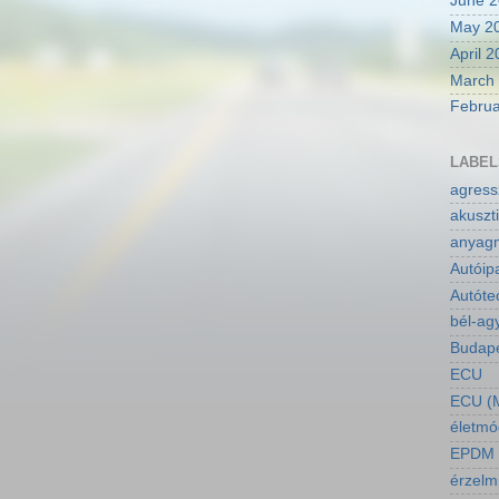
June 
May 2
April 
March
Februa
LABEL
agressz
akuszti
anyagm
Autóip
Autóte
bél-ag
Budapes
ECU
ECU (M
életmó
EPDM a
érzelm