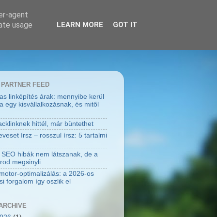
ser-agent
rate usage
LEARN MORE
GOT IT
 PARTNER FEED
jas linképítés árak: mennyibe kerül
a egy kisvállalkozásnak, és mitől
cklinknek hittél, már büntethet
eset írsz – rosszul írsz: 5 tartalmi
 SEO hibák nem látszanak, de a
rod megsinyli
motor-optimalizálás: a 2026-os
i forgalom így oszlik el
ARCHIVE