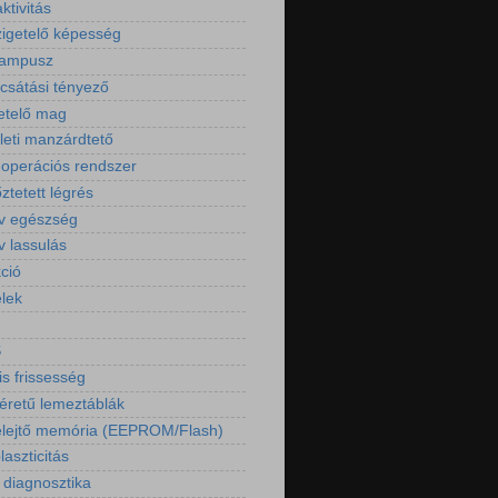
aktivitás
igetelő képesség
kampusz
csátási tényező
etelő mag
ületi manzárdtető
operációs rendszer
őztetett légrés
ív egészség
v lassulás
ció
elek
S
is frissesség
retű lemeztáblák
lejtő memória (EEPROM/Flash)
aszticitás
 diagnosztika