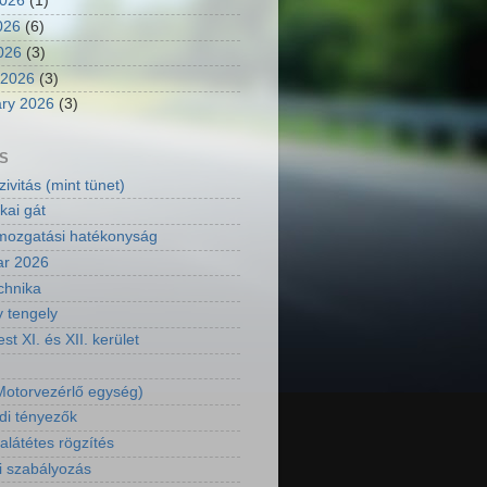
2026
(1)
026
(6)
2026
(3)
 2026
(3)
ry 2026
(3)
S
ivitás (mint tünet)
kai gát
ozgatási hatékonyság
ar 2026
chnika
y tengely
t XI. és XII. kerület
otorvezérlő egység)
di tényezők
látétes rögzítés
i szabályozás